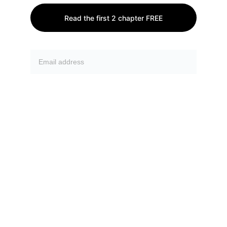
Read the first 2 chapter FREE
Send
Mystical Fiction Ltd is een in het Verenigd 
Koninkrijk geregistreerd bedrijf. Alle bijdragen 
gelden als creatieve ondersteuning en niet 
als investeringen of aandelen.
= 
Bedrijfsnummer: 16413565
= Statutaire zetel: Dept 302a, 43 Owston 